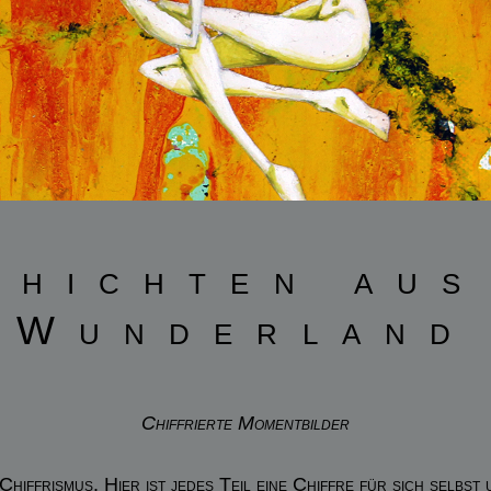
chichten aus
Wunderland
Chiffrierte Momentbilder
iffrismus. Hier ist jedes Teil eine Chiffre für sich selbst 